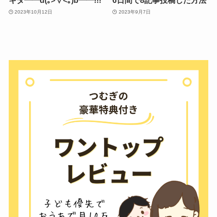
キタ━━d(｡>∀<｡)b━━!!!
6日間で8記事投稿した方法
2023年10月12日
2023年9月7日