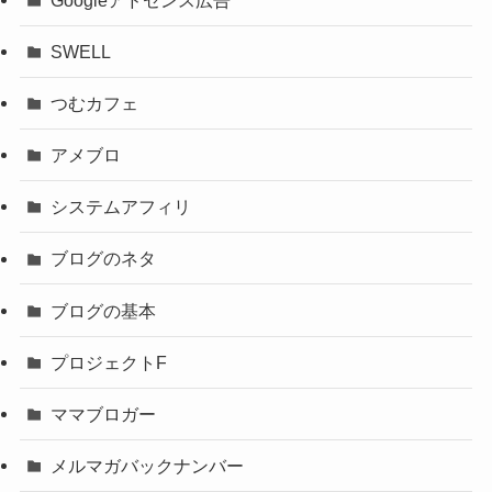
SWELL
つむカフェ
アメブロ
システムアフィリ
ブログのネタ
ブログの基本
プロジェクトF
ママブロガー
メルマガバックナンバー