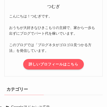
つむぎ
こんにちは！つむぎです。
おうちが大好きなひきこもりの主婦で、家から一歩も
出ずにブログでパート代を稼いでいます。
このブログでは「ブログネタがゴロゴロ見つかる方
法」を発信しています。
詳しいプロフィールはこちら
カテゴリー
Googleアドセンス広告