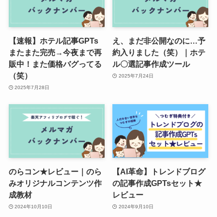
【速報】ホテル記事GPTs
え、まだ非公開なのに…予
またまた完売→今夜まで再
約入りました（笑）｜ホテ
販中！また価格バグってる
ル〇選記事作成ツール
（笑）
2025年7月24日
2025年7月28日
のらコン★レビュー｜のら
【AI革命】トレンドブログ
みオリジナルコンテンツ作
の記事作成GPTsセット★
成教材
レビュー
2024年10月10日
2024年9月10日