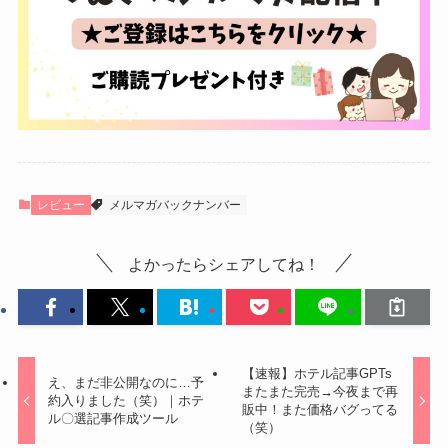
レビュー
メルマガバックナンバー
よかったらシェアしてね！
【速報】ホテル記事GPTs
え、まだ非公開なのに…予
またまた完売→今夜まで再
約入りました（笑）｜ホテ
販中！また価格バグってる
ル〇選記事作成ツール
（笑）